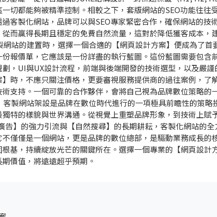
一切都能夠被精準控制。相較之下，套版網站的SEO功能往往
過客製化網站，品牌可以與SEO專家緊密合作，確保網站的技
，從而贏得長期且穩定的免費自然流量，這對於降低獲客成本，
客製網站的建置時，選擇一個合適的【網頁設計方案】便成為了首
一份報價單，它應該是一份詳盡的執行藍圖。這份藍圖需要包含
劃，UI與UX設計流程，前端與後端開發的技術選型，以及嚴謹
案】時，不應只關注價格，更要審視服務提供商的過往案例，了
技術支持。一個可靠的合作夥伴，會將自己視為品牌數位策略的
說，客製網站架設是品牌在數位時代進行的一項極具前瞻性的策略
最獨特的樣貌與世界溝通。從視覺上重塑品牌形象，到技術上賦
le廣告】的強力引流與【自然搜尋】的長期耕耘，客製化網站的全
它不僅僅是一個網站，更是品牌的數位總部，是驅動業務成長的
固根基，持續綻放光芒的關鍵所在。選擇一個專業的【網頁設計
長期價值，將遠遠超乎預期。
案