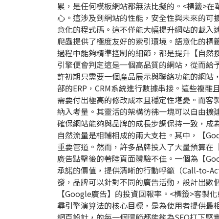
累，是任何模板網站都無法比擬的。
<標籤>
心。這涉及到網站的性能，安全性與未來的可
意化的程式碼。這不僅能大幅提升網站的載入
爬蟲提供了極度友好的索引環境。語意化的標
過程中能夠精準控制的細節，都是提升【自然
引擎便會判定這是一個高品質的網站，從而給
許初期只需要一個產品展示與聯絡功能的網站
部的ERP，CRM系統進行數據串接。這些複
需要付出極高的修改成本且穩定性堪憂。而客
納入考量。其靈活的架構彷彿一塊可以自由擴
確保網站能夠與品牌的成長步調保持一致，成
自然流量是相輔相成的兩大支柱。其中，【Go
重要管道。然而，許多品牌投入了大量預算在【
廣告點擊後的著陸頁面體驗不佳。一個為【Go
承諾的價值，提供清晰的行動呼籲（Call-to
發，品牌可以針對不同的廣告活動，設計出數個
【Google廣告】的投資回報率。
<標籤>客製
尋引擎演算法的核心目標，是為使用者提供最
網頁設計，的每一個環節都能夠為SEO打下堅實的