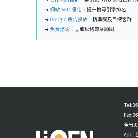
➜
網站 SEO 優化
｜提升搜尋引擎排名
➜
Google 廣告投放
｜精準觸及目標客群
➜
免費諮詢
｜立即聯絡專業顧問
Tel:0
Fax:0
全省:09
Add