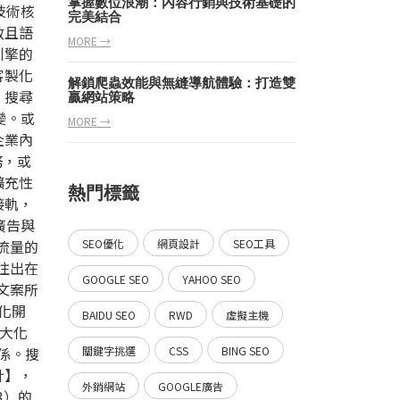
掌握數位浪潮：內容行銷與技術基礎的
技術核
完美結合
效且語
MORE →
引擎的
客製化
解鎖爬蟲效能與無縫導航體驗：打造雙
，搜尋
贏網站策略
變。或
MORE →
企業內
務，或
擴充性
熱門標籤
接軌，
廣告與
流量的
SEO優化
網頁設計
SEO工具
往出在
GOOGLE SEO
YAHOO SEO
文案所
製化開
BAIDU SEO
RWD
虛擬主機
大化
係。搜
關鍵字挑選
CSS
BING SEO
計】，
外銷網站
GOOGLE廣告
3）的