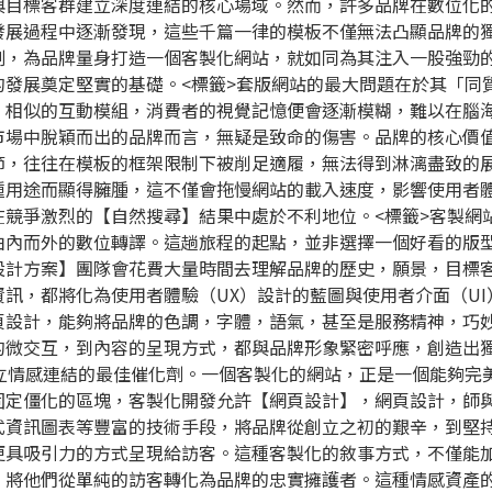
與目標客群建立深度連結的核心場域。然而，許多品牌在數位化
發展過程中逐漸發現，這些千篇一律的模板不僅無法凸顯品牌的
刻，為品牌量身打造一個客製化網站，就如同為其注入一股強勁
的發展奠定堅實的基礎。
<標籤>套版網站的最大問題在於其「同
，相似的互動模組，消費者的視覺記憶便會逐漸模糊，難以在腦
市場中脫穎而出的品牌而言，無疑是致命的傷害。品牌的核心價
節，往往在模板的框架限制下被削足適履，無法得到淋漓盡致的
種用途而顯得臃腫，這不僅會拖慢網站的載入速度，影響使用者
在競爭激烈的【自然搜尋】結果中處於不利地位。
<標籤>客製網
由內而外的數位轉譯。這趟旅程的起點，並非選擇一個好看的版
設計
方案】團隊會花費大量時間去理解品牌的歷史，願景，目標
訊，都將化為使用者體驗（UX）設計的藍圖與使用者介面（UI
頁設計，能夠將品牌的色調，字體，語氣，甚至是服務精神，巧
的微交互，到內容的呈現方式，都與品牌形象緊密呼應，創造出
建立情感連結的最佳催化劑。一個客製化的網站，正是一個能夠完
固定僵化的區塊，客製化開發允許【網頁設計】，網頁設計，師
式資訊圖表等豐富的技術手段，將品牌從創立之初的艱辛，到堅
更具吸引力的方式呈現給訪客。這種客製化的敘事方式，不僅能
，將他們從單純的訪客轉化為品牌的忠實擁護者。這種情感資產