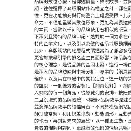
品牌的數位心臟，是傳遞價值，敘說故事，並
期，往往選擇了套版網站作為權宜之計，卻在
性，更在功能擴充與行銷整合上處處受限。此
命力，不僅能重塑其數位形象，更能為其長遠
的本質。當數以千計的品牌使用著相似的版型
下深刻且獨特的品牌印記。這對於一個力求在
特的企業文化，以及引以為傲的產品或服務細
此外，套版網站的底層程式碼通常為了兼容多
更會對搜尋引擎的排名產生負面影響，讓品牌
的核心理念，是從品牌的基因出發，進行一場
是深入的品牌訪談與市場分析。專業的【
網頁
輪廓，以及其在市場中的獨特定位。這一切的資
的靈感。一個優秀的客製化【網頁設計】，網
入網站的每一個角落，從導覽列的安排，按鈕
二且沉浸式的品牌體驗。
<標籤>品牌故事是
並演繹品牌故事的絕佳舞台。不同於模板網站
師打破常規，利用視差滾動，動態圖形，互動
的執著，再到對未來的展望，以一種更生動，
費者的理解與認同，更能激發他們的情感共鳴