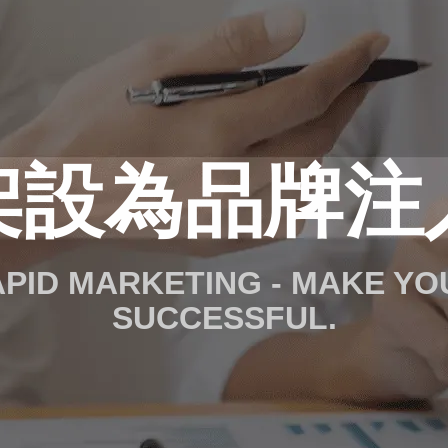
架設為品牌注
RAPID MARKETING - MAKE Y
SUCCESSFUL.