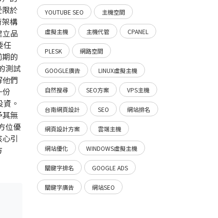
受限於
YOUTUBE SEO
主機空間
術架構
建立品
虛擬主機
主機代管
CPANEL
要任
PLESK
網路空間
前期的
的測試
GOOGLE廣告
LINUX虛擬主機
解他們
一份
自然搜尋
SEO方案
VPS主機
投資。
台南網頁設計
SEO
網站排名
予其無
方位優
網頁設計方案
雲端主機
核心引
方
網站優化
WINDOWS虛擬主機
關鍵字排名
GOOGLE ADS
關鍵字廣告
網站SEO