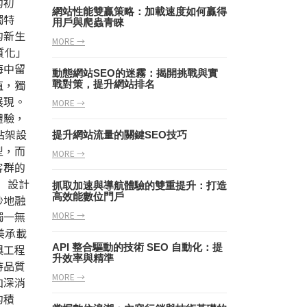
的初
網站性能雙贏策略：加載速度如何贏得
獨特
用戶與爬蟲青睞
的新生
MORE →
質化」
海中留
動態網站SEO的迷霧：揭開挑戰與實
值，獨
戰對策，提升網站排名
展現。
MORE →
體驗，
站架設
提升網站流量的關鍵SEO技巧
型，而
MORE →
客群的
）設計
抓取加速與導航體驗的雙重提升：打造
高效能數位門戶
妙地融
獨一無
MORE →
美承載
與工程
API 整合驅動的技術 SEO 自動化：提
升效率與精準
持品質
MORE →
加深消
的積