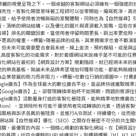
在華麗的視覺呈現之下，一個卓越的客製網站必須擁有一個強健的
擴充性。客製化開發意味著工程師可以從零開始，編寫乾淨，高
速度，給予使用者流暢無礙的瀏覽體驗，同時也為【自然搜尋】
籤，清晰的網站結構，以及優化的圖片與資源載入策略，這些在
搜尋】排名的關鍵因素。當使用者停留時間更長，跳出率更低時
予更高的權重。
<標籤>隨著品牌的成長，其業務需求也會不斷演
，但未來可能需要整合會員系統，線上金流，預約模組，或是與
雜且高度客製化的功能需求，對於套版網站來說幾乎是不可能的任
製化網站在最初的【
網頁設計方案
】規劃階段，就已經將未來的
建的樂高基板，無論未來品牌希望增加何種新功能，都能夠無縫
為企業發展的助力而非阻力。
<標籤>在數位行銷的版圖中，付費
ogle廣告】作為全球最大的數位廣告平台，是品牌快速獲取精準
Google廣告】上，卻發現轉換率始終不如預期，問題的根源往
ogle廣告】活動量身打造的客製化著陸頁，能夠精準地對應廣告
-Action），並排除所有可能干擾使用者完成轉換的元素。透過客
風格與訴求各異的著陸頁，並進行A/B測試，持續優化，從而極
化網站與【自然搜尋】優化（SEO）之間存在著密不可分的共生關
相關，最優質的內容。一個精心規劃的客製化網站，在【網頁設
基礎。從符合邏輯的URL結構設計，到標題標籤（H1, H2, H