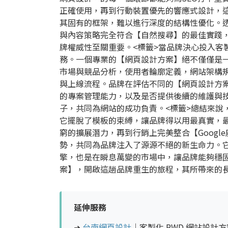
正確使用，再到行動裝置優先的響應式設計，這
其固有的框架，難以進行深度的結構性優化。透
與內容策略完全符合【自然搜尋】的最佳實踐
牌權威性至關重要。
<標籤>當品牌決心投入
務。一個專業的【網頁設計方案】絕不僅僅是
市場與競品分析，使用者輪廓定義，網站架構規
與上線流程。品牌在評估不同的【網頁設計方
的專案管理能力，以及是否提供後續的維護與
子，共同為網站的成功負責。
<標籤>總結來
它擺脫了模板的束縛，讓品牌得以用最真實，
窮的擴展潛力，再到行銷上完美整合【Goog
勢，共同為品牌注入了源源不絕的新生命力。
擎，也是在瞬息萬變的市場中，讓品牌能夠穩
案】，開啟這趟品牌重生的旅程，其所帶來的
延伸服務
➜
台南網頁設計
｜客製化 RWD 網站設計方