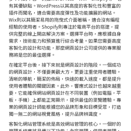
有其優缺點。WordPress以其高度的客製化性和豐富的
插件而聞名，適合需要高度彈性及功能擴展的網站。
Wix則以其簡潔易用的拖曳式介面著稱，適合沒有編程
經驗的使用者。Shopify則專注於電商平台的搭建，提
供完整的線上開店解決方案。選擇平台時，應根據自身
需求，技術能力和預算進行綜合考量。如果您需要高度
客製化的設計和功能，那麼
網頁設計
公司提供的專業服
務將是您的最佳選擇。
在確定平台後，接下來就是網頁設計的階段。一個成功
的網頁設計，不僅要美觀大方，更要注重使用者體驗。
清晰的導航，簡潔的佈局，快速的載入速度，都是提升
使用者體驗的關鍵因素。此外，響應式設計也越來越重
要，它能確保網站
網頁設計
在不同裝置（例如電腦，平
板，手機）上都能正常顯示，提供最佳的瀏覽體驗。專
業的
網頁設計
師能根據您的品牌形象和目標受眾，打造
獨一無二的網站視覺風格，提升品牌辨識度。
客製化網站管理系統是高效網站管理的核心。一個好的
管理系統應該具備以下功能：內容管理，使用者管理，