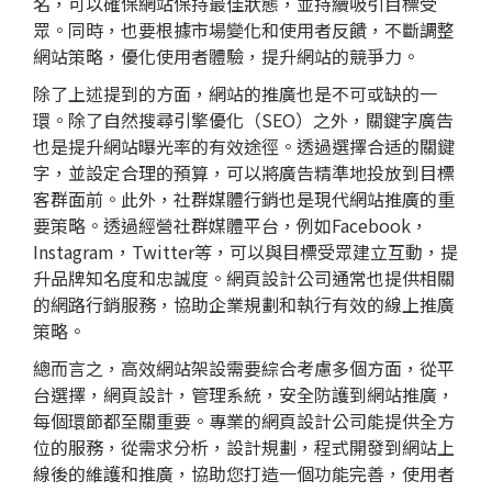
名，可以確保網站保持最佳狀態，並持續吸引目標受
眾。同時，也要根據市場變化和使用者反饋，不斷調整
網站策略，優化使用者體驗，提升網站的競爭力。
除了上述提到的方面，網站的推廣也是不可或缺的一
環。除了
自然搜尋
引擎優化（SEO）之外，
關鍵字廣告
也是提升網站曝光率的有效途徑。透過選擇合适的關鍵
字，並設定合理的預算，可以將廣告精準地投放到目標
客群面前。此外，社群媒體行銷也是現代網站推廣的重
要策略。透過經營社群媒體平台，例如Facebook，
Instagram，Twitter等，可以與目標受眾建立互動，提
升品牌知名度和忠誠度。網頁設計公司通常也提供相關
的網路行銷服務，協助企業規劃和執行有效的線上推廣
策略。
總而言之，高效網站架設需要綜合考慮多個方面，從平
台選擇，
網頁設計
，管理系統，安全防護到網站推廣，
每個環節都至關重要。專業的
網頁設計
公司能提供全方
位的服務，從需求分析，設計規劃，程式開發到網站上
線後的維護和推廣，協助您打造一個功能完善，使用者