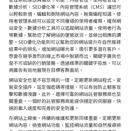
數據分析，
SEO
優化等。內容管理系統（CMS）讓您可
以輕鬆新增，編輯和刪除網站內容，無需編程知識。使
用者管理系統可以設定不同層級的使用者權限，確保網
站安全。數據分析工具可以追蹤網站流量，使用者行為
等數據，幫助您了解網站的運營狀況，並做出相應的調
整。SEO優化功能則可以幫助您的網站提升在
自然搜尋
結果中的排名，增加網站曝光率，吸引更多潛在客戶。
想要在競爭激烈的線上市場中脫穎而出，
關鍵字廣告
也
是不可或缺的行銷策略，透過精準的關鍵字投放，可以
將廣告有效地展現在目標客群面前。
網站安全也是不容忽視的一環。定期更新網站程式，安
裝安全插件，設定強密碼等措施，可以有效防止駭客攻
擊和數據洩露。此外，選擇可靠的網站託管服務商也至
關重要。一個好的託管服務商能提供穩定的伺服器，快
速的載入速度和完善的安全防護。
在網站上線後，持續的維護和更新同樣重要。定期更新
網站內容，檢查網站功能，監控網站流量和
自然搜尋
排