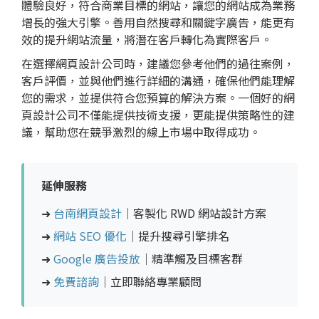
體驗良好，符合商業目標的網站，讓您的網站成為業務
增長的強大引擎。善用
自然搜尋
和
關鍵字廣告
，能更有
效的提升網站流量，將潛在客戶轉化為實際客戶。
在選擇
網頁設計
公司時，建議您參考他們的過往案例，
客戶評價，並與他們進行詳細的溝通，確保他們能理解
您的需求，並提供符合您預算的解決方案。一個好的
網
頁設計
公司不僅能提供技術支援，更能提供策略性的建
議，幫助您在競爭激烈的線上市場中取得成功。
延伸服務
➜
台南網頁設計
｜客製化 RWD 網站設計方案
➜
網站 SEO 優化
｜提升搜尋引擎排名
➜
Google 廣告投放
｜精準觸及目標客群
➜
免費諮詢
｜立即聯絡專業顧問