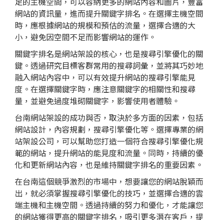
足的主機空間，可以容納更多的網站內容和圖片，豐富
網站的資訊量，進而提升關鍵字排名。在選擇主機空間
時，應根據網站的規模和預估的流量，選擇合適的大
小，避免因空間不足而影響網站的運作。
關鍵字排名是網站架設的核心，也是搜尋引擎優化的關
鍵。透過研究目標客群常用的搜尋詞彙，並將其巧妙地
融入網站內容中，可以有效提升網站的搜尋引擎能見
度。在選擇關鍵字時，應注意關鍵字的相關性和搜尋
量，並避免過度堆砌關鍵字，影響使用者體驗。
台南網站架設的成功與否，取決於多方面的因素，包括
網站設計，內容規劃，搜尋引擎優化等。選擇專業的網
站架設公司，可以幫助您打造一個符合搜尋引擎優化規
範的網站，提升網站的能見度和流量。同時，持續的優
化和更新網站內容，也是維持關鍵字排名的重要因素。
在台南這個競爭激烈的市場中，想要讓您的網站脫穎而
出，就必須掌握搜尋引擎優化的技巧，並選擇合適的雲
端主機和主機空間。透過持續的努力和優化，才能讓您
的網站獲得更高的關鍵字排名，吸引更多潛在客戶，提