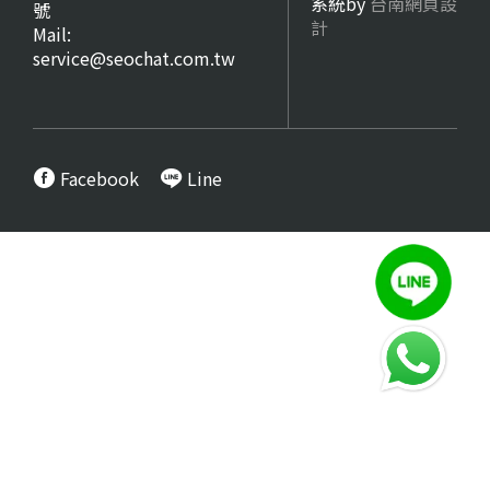
系統by
台南網頁設
號
計
Mail:
service@seochat.com.tw
Facebook
Line