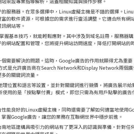
網站架設專業指導解析，涵蓋相關知識與操作步驟。
服務器。在眾多選擇中，Linux
虛擬主機
是不錯的選擇。
Lin
豐富的軟件資源，可根據您的需求進行靈活調整。它適合所有網
資訊網站等。
只要掌握基本技巧，就能輕鬆應對。其中涉及到域名註冊，服務器
好的網站配置和管理，您將提升網站訪問速度，降低打開網站的
個需要解決的問題。這時，Google廣告的作用就顯得尤為重要
允許廣告商在Search Network和Display Network兩個
更多的關鍵詞流量。
時間，地理位置和語言等設置，並針對關鍵詞進行競價，將廣告展示給
Ads所使用的是「按點擊付費」模式，即您只需為有用戶點擊的廣告
能良好的Linux虛擬主機，同時還需要了解如何適當地使用Goo
掌握Google廣告，讓您的業務在互聯網世界中穩步前進。
台南地區建構具吸引力的網站有了更深入的認識與準備。針對任