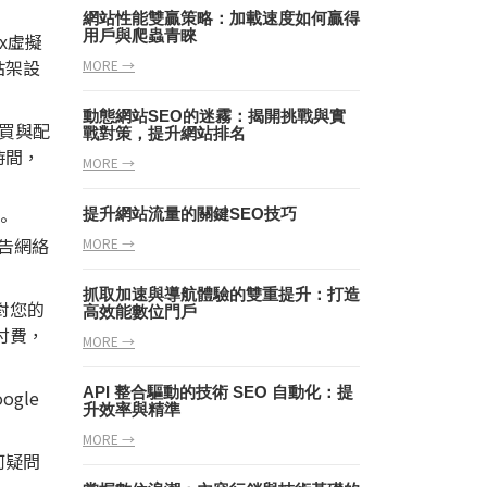
網站性能雙贏策略：加載速度如何贏得
用戶與爬蟲青睞
ux虛擬
站架設
MORE →
動態網站SEO的迷霧：揭開挑戰與實
購買與配
戰對策，提升網站排名
時間，
MORE →
提升網站流量的關鍵SEO技巧
。
廣告網絡
MORE →
抓取加速與導航體驗的雙重提升：打造
對您的
高效能數位門戶
付費，
MORE →
API 整合驅動的技術 SEO 自動化：提
gle
升效率與精準
MORE →
何疑問