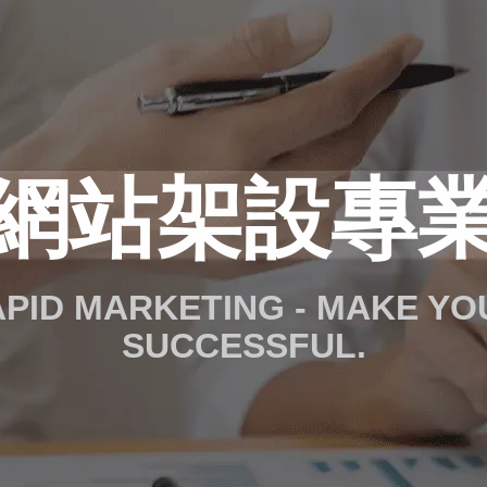
網站架設專
RAPID MARKETING - MAKE Y
SUCCESSFUL.