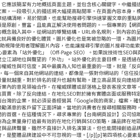
，它應該簡潔有力地概括頁面主題，並包含核心關鍵字。中繼描
文案，一段吸引人的描述將大幅提高點閱率。在頁面內容本身，
能讓文章結構清晰，易於閱讀，也能幫助搜尋引擎快速掌握文章的重點
須是原創，豐富，且能真正解決使用者問題的。一個專業的【網
概念融入其中，從網站的導覽結構，URL命名規則，到內容的
生就具備良好的優化體質。圖片優化也是常被忽略的一環，為圖
僅能幫助視障使用者理解圖片內容，也能讓搜尋引擎的圖片搜尋功能
要素為「站外優化」（Off-Page SEO）。如果說技術性SEO
建立江湖地位與聲望的「外功」。站外優化的主要目標，是透過
的權威性與可信度。其中最廣為人知也最重要的一環，就是「反
的眼中，每一個來自其他網站的連結，都像是一張對你網站的「信任投
份量就越重，對於排名的提升也越有幫助。建立高品質反向連結
行業內的意見領袖合作，在權威媒體或部落格上發表客座文章等
買賣。除了反向連結，在地化SEO對於擁有實體店面或服務特
台灣的企業，就必須妥善經營其「Google我的商家」檔案，確
鼓勵滿意的客戶留下正面評論。當地的消費者在搜尋相關服務時
們的首選。在這種情況下，尋求專業的【
台南網頁設計
】公司協
為企業量身打造最有效的在地化行銷與SEO策略，讓品牌在地
度與品牌聲量，雖然不直接計入排名演算法，但也能間接創造品
是整體品牌建設中不可忽視的一環。[/p][p]第四項核心要素