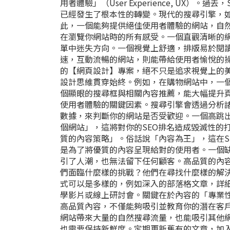
用者體驗」（User Experience, UX
已經發生了根本性的轉變。現代的搜尋引擎，如
此，一個能夠提供絕佳使用者體驗的網站，自
在瀏覽你網站時的所有感受。一個直觀清晰的
單中迷失方向。一個視覺上舒適，排版易於閱
速，互動流暢的網站，則能帶給使用者愉悅的
的【網頁設計】專案，絕不只是追求視覺上的
設計思維貫穿始終。例如，在購物網站中，一
個顯眼的搜尋框與相關內容推薦，能大幅提升
使用者體驗的關鍵因素。搜尋引擎會透過分析
數據，來判斷你的網站是否受歡迎。一個高跳
個網站」，這將對你的SEO排名造成毀滅性的打
質的內容策略」。俗話說「內容為王」，這在S
是為了將優質的內容呈現給對的使用者。一個
引了人潮，也無法留下任何顧客。高品質的內
們面臨什麼樣的挑戰？他們在尋找什麼樣的解
式可以是多樣的，例如深入的部落格文章，詳
學影片或線上研討會。關鍵在於內容的「專業
高品質內容，不僅能夠吸引並教育你的潛在客
網站帶來大量的自然搜尋流量，也能吸引其他網
也需要保持新鮮度。定期更新舊有的文章，加