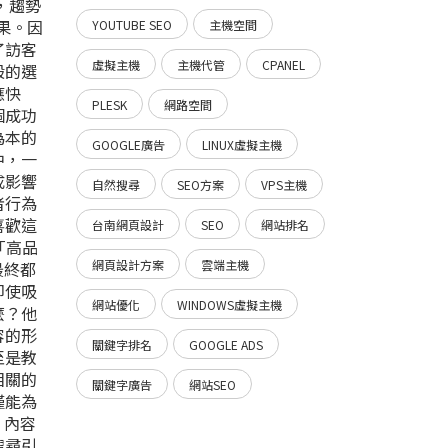
在，趨勢
果。因
YOUTUBE SEO
主機空間
了訪客
虛擬主機
主機代管
CPANEL
般的選
應快
PLESK
網路空間
個成功
為本的
GOOGLE廣告
LINUX虛擬主機
中，一
成影響
自然搜尋
SEO方案
VPS主機
者行為
喜歡這
台南網頁設計
SEO
網站排名
「高品
網頁設計方案
雲端主機
最終都
即使吸
網站優化
WINDOWS虛擬主機
麼？他
容的形
關鍵字排名
GOOGLE ADS
至是教
相關的
關鍵字廣告
網站SEO
僅能為
，內容
搜尋引