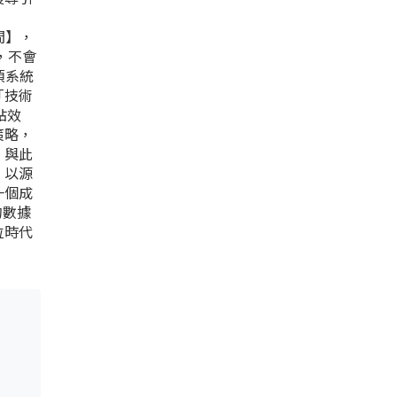
間】，
，不會
項系統
「技術
站效
策略，
。與此
，以源
一個成
的數據
位時代