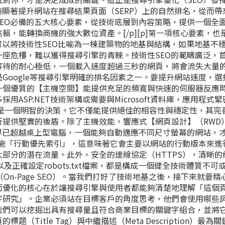
夠顯著提升網站在搜尋結果頁面（SERP）上的自然排名，從而帶
EO必備的五大核心要素，從技術底層到內容策略，提供一個全
，能轉換商機的強大數位資產。[/p][p]第一項核心要素，也
可以將技術性SEO比喻為一棟建築物的地基與結構，如果地基不
座危樓，難以獲得搜尋引擎的青睞。技術性SEO的範疇廣泛，
等待的耐心極低，一個載入速度超過三秒的網頁，將會流失大量
Google等搜尋引擎明確的排名因素之一。要提升網站速度，選
一個優質的【主機空間】能提供充足的頻寬與快速的伺服器反應
ASP.NET技術架構或需要與Microsoft資料庫，應用程式
無疑是一個明智的決策。它不僅能提供絕佳的相容性與穩定性，其完
行提供堅實的後盾。除了主機效能，響應式【
網頁設計
】（RWD
早已超越桌上型電腦，一個能夠自動適應不同尺寸螢幕的網站，
已實施「行動優先索引」，這意味著它會主要以網站的行動版本來進
部分的潛在流量。此外，安全的連線協定（HTTPS），清晰的
，以及正確設定robots.txt檔案，都是構成一個健全技術體質不可
（On-Page SEO）。當我們打好了技術地基之後，接下來就要精
面優化的核心在於讓搜尋引擎與使用者都能夠清楚地理解「這個
字研究」。企業必須站在目標客戶的角度思考，他們會使用哪些
我們可以挖掘出具有搜尋量且符合商業目標的關鍵字組合，並將
Title Tag）與中繼描述（Meta Description）最為