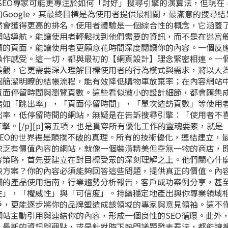
）。過去，SEO專家可能更專注於如何「討好」搜尋引擎的演算法，但現
Google，其最終目標是為使用者提供最相關，最滿意的搜尋結
然會獲得更高的排名。使用者體驗是一個綜合性的概念，它涵蓋
網站導航，能讓使用者輕鬆找到他們需要的資訊，而不是在迷宮
讀的頁面，能讓使用者更願意花時間深度閱讀你的內容。一個反
操作感受。這一切，都與最初的【網頁設計】理念緊密相連。一
美觀，它更需要深入理解目標使用者的行為模式與需求，將以人
個簡潔明瞭的結帳流程，能有效降低購物車放棄率；在內容網站
頁面停留時間與瀏覽頁數。這些看似微小的設計細節，都會匯集
諸如「跳出率」，「頁面停留時間」，「單次造訪頁數」等使用
出率，低停留時間的網站，無疑是在告訴搜尋引擎：「使用者不
擊。[/p][p]第五項，也是貫穿所有優化工作的靈魂要素，就是
EO的世界裡是顛撲不破的真理。所有的技術優化，連結建立，
缺乏有價值內容的網站，就像一個裝潢精美但空無一物的商店，
容策略，首先要建立在對目標受眾的深刻理解之上。他們關心什
決方案？你的內容必須能夠回答這些問題，提供真正的價值。內
細的產品使用指南，行業趨勢分析報告，客戶成功案例分享，甚
性」，「權威性」與「可信度」。持續穩定地產出與你專業領域
戶，更能逐步將你的品牌塑造成該領域的專家與意見領袖。這不
站主動引用與連結你的內容，形成一個良性的SEO循環。此外
入最新的資訊與觀點，或是針對時下熱門議題發表看法，都能讓