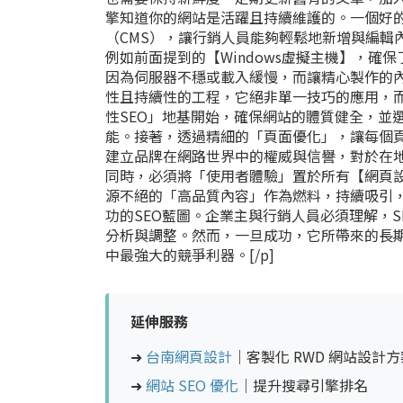
擎知道你的網站是活躍且持續維護的。一個好
（CMS），讓行銷人員能夠輕鬆地新增與編輯
例如前面提到的【Windows虛擬主機】，
因為伺服器不穩或載入緩慢，而讓精心製作的內容
性且持續性的工程，它絕非單一技巧的應用，
性SEO」地基開始，確保網站的體質健全，並選
能。接著，透過精細的「頁面優化」，讓每個
建立品牌在網路世界中的權威與信譽，對於在
同時，必須將「使用者體驗」置於所有【網頁
源不絕的「高品質內容」作為燃料，持續吸引
功的SEO藍圖。企業主與行銷人員必須理解，
分析與調整。然而，一旦成功，它所帶來的長
中最強大的競爭利器。[/p]
延伸服務
➜
台南網頁設計
｜客製化 RWD 網站設計方
➜
網站 SEO 優化
｜提升搜尋引擎排名