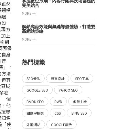
掌握數位浪潮：內容行銷與技術基礎的
述雖然
完美結合
標題標
MORE →
與層
頁設
解鎖爬蟲效能與無縫導航體驗：打造雙
呈現方
贏網站策略
片加上
MORE →
索引到
與頁面優
在自身
向連
熱門標籤
票」。
的方法
SEO優化
網頁設計
SEO工具
，但其
定區域
GOOGLE SEO
YAHOO SEO
保地
，一個
BAIDU SEO
RWD
虛擬主機
助，他
區搜尋
關鍵字挑選
CSS
BING SEO
牌知名
是「使
外銷網站
GOOGLE廣告