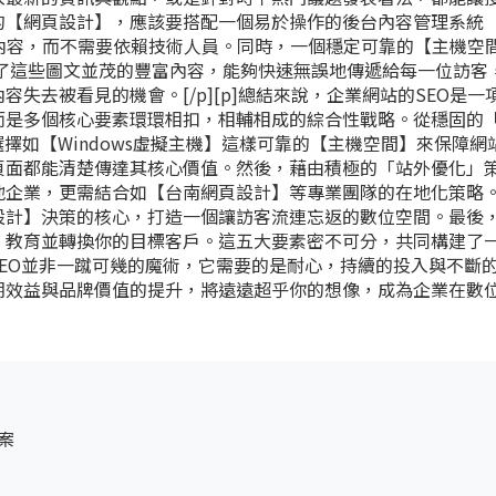
的【網頁設計】，應該要搭配一個易於操作的後台內容管理系統
內容，而不需要依賴技術人員。同時，一個穩定可靠的【主機空
確保了這些圖文並茂的豐富內容，能夠快速無誤地傳遞給每一位訪客
失去被看見的機會。[/p][p]總結來說，企業網站的SEO是一
而是多個核心要素環環相扣，相輔相成的綜合性戰略。從穩固的
擇如【Windows虛擬主機】這樣可靠的【主機空間】來保障網
頁面都能清楚傳達其核心價值。然後，藉由積極的「站外優化」
地企業，更需結合如【台南網頁設計】等專業團隊的在地化策略
設計】決策的核心，打造一個讓訪客流連忘返的數位空間。最後
，教育並轉換你的目標客戶。這五大要素密不可分，共同構建了
SEO並非一蹴可幾的魔術，它需要的是耐心，持續的投入與不斷
期效益與品牌價值的提升，將遠遠超乎你的想像，成為企業在數
案