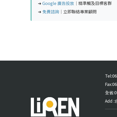
➜
Google 廣告投放
｜精準觸及目標客群
➜
免費諮詢
｜立即聯絡專業顧問
Tel:0
Fax:0
全省:09
Add