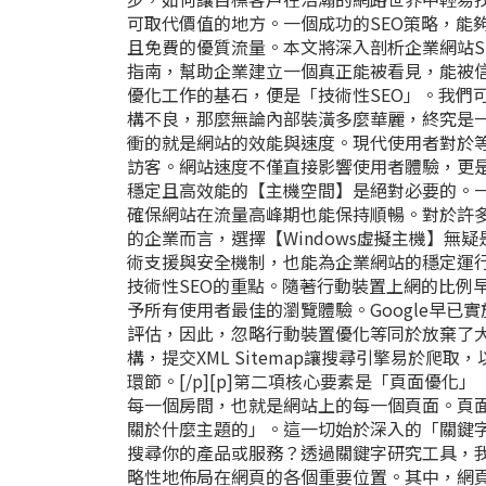
可取代價值的地方。一個成功的SEO策略，能
且免費的優質流量。本文將深入剖析企業網站S
指南，幫助企業建立一個真正能被看見，能被信賴
優化工作的基石，便是「技術性SEO」。我們
構不良，那麼無論內部裝潢多麼華麗，終究是一
衝的就是網站的效能與速度。現代使用者對於
訪客。網站速度不僅直接影響使用者體驗，更是
穩定且高效能的【主機空間】是絕對必要的。
確保網站在流量高峰期也能保持順暢。對於許多採用
的企業而言，選擇【Windows虛擬主機】
術支援與安全機制，也能為企業網站的穩定運
技術性SEO的重點。隨著行動裝置上網的比例
予所有使用者最佳的瀏覽體驗。Google早
評估，因此，忽略行動裝置優化等同於放棄了大
構，提交XML Sitemap讓搜尋引擎易於爬取
環節。[/p][p]第二項核心要素是「頁面優化」
每一個房間，也就是網站上的每一個頁面。頁
關於什麼主題的」。這一切始於深入的「關鍵
搜尋你的產品或服務？透過關鍵字研究工具，
略性地佈局在網頁的各個重要位置。其中，網頁的標題（