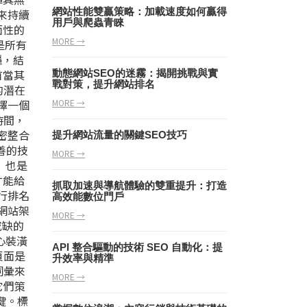
網站性能雙贏策略：加載速度如何贏得
來持續
用戶與爬蟲青睞
面性的
MORE →
是所有
穩，結
首當其
動態網站SEO的迷霧：揭開挑戰與實
戰對策，提升網站排名
的潛在
擇一個
MORE →
時間，
緊密整合
提升網站流量的關鍵SEO技巧
善的技
MORE →
）也是
才能給
抓取加速與導航體驗的雙重提升：打造
行排名
高效能數位門戶
網站架
MORE →
或缺的
心裝潢
API 整合驅動的技術 SEO 自動化：提
頁面是
升效率與精準
詞彙來
MORE →
它們策
關鍵。標