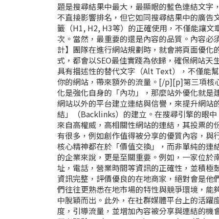
題是搜尋結果中最大，最顯眼的藍色連結文字
不直接影響排名，但它如同搜尋結果中的廣告
籤（H1, H2, H3等）的正確使用，不僅
次。當然，最重要的還是內容的品質。內容必
計】團隊在進行網站規劃時，就會將頁面優化的
式，都會以SEO最佳實踐為依歸，確保網站天
具有描述性的替代文字（Alt Text），不
你的網站，帶來額外的流量。[/p][p]第三項核心
化是強化自身的「內功」，那麼站外優化就是
網站以外的平台建立連結與信譽，來提升網站
結」（Backlinks）的建立。在搜尋引擎
來自高權威，高相關性網站的連結，其投票的
有很多，例如創作值得被分享的優質內容，與
核心精神都在於「價值交換」，而非單純的連結
的企業來說，更是至關重要。例如，一家位於南
址，電話，營業時間等資訊的正確性，並積極
資訊完整，評價優良的在地商家，絕對會是他
們往往更熟悉在地市場的特性與競爭環境，能夠
中脫穎而出。此外，在社群媒體平台上的活躍
度，引導流量，並增加內容被分享與連結的機會，