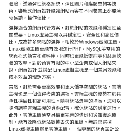
體驗。透過彈性網格系統，彈性圖片和媒體查詢等技
術，響應式網頁設計能讓網站內容在不同裝置上都能清
晰易讀，操作便捷。
選擇適合的網頁代管方案，對於網站的效能和穩定性至
關重要。Linux
虛擬主機
以其穩定性，安全性和高性價
比，成為許多網站的選擇。相較於Windows虛擬主機，
Linux虛擬主機更能有效地運行PHP，MySQL等常用的
網頁程式語言和資料庫，同時也更能抵禦病毒和惡意軟
體的攻擊。對於預算有限的中小型企業或個人網站來
說，
網頁設計
並搭配 Linux虛擬主機是一個兼具效能和
成本效益的理想方案。
當然，對於需要更高效能和更大儲存空間的網站，雲端
主機也是一個值得考慮的選項。雲端主機的優勢在於其
彈性擴展性和高可用性。隨著網站流量的增長，您可以
隨時調整雲端主機的資源配置，確保網站的穩定運行。
此外，雲端主機通常具備更完善的備份和災難復原機
制，能有效降低網站數據丟失的風險。無論您選擇
Linux虛擬主機還是雲端主機，一個專業的
網頁設計
公