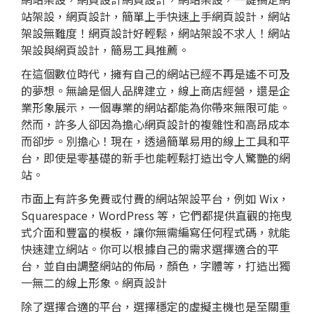
站架設，網頁設計，簡單上手快速上手網頁設計，網站
架設無難度！網頁設計好輕鬆，網站架設不求人！網站
架設與網頁設計，簡易工具推薦。
在這個數位時代，擁有自己的網站已經不再是遙不可及
的夢想。無論是個人品牌建立，線上商店經營，還是企
業形象展示，一個專業的網站都能為你帶來無限可能。
然而，許多人卻因為擔心網頁設計的複雜性和高昂成本
而卻步。別擔心！現在，透過簡單易用的線上工具和平
台，即使是零基礎的新手也能輕鬆打造出令人驚艷的網
站。
市面上有許多免費或付費的網站架設平台，例如 Wix，
Squarespace，WordPress 等，它們都提供直觀的拖曳
式介面和豐富的模板，讓你無需編寫任何程式碼，就能
快速建立網站。你可以根據自己的需求選擇適合的平
台，並自由調整網站的佈局，顏色，字體等，打造出獨
一無二的線上形象。網頁設計
除了選擇合適的平台，選擇穩定的
虛擬主機
也是至關重