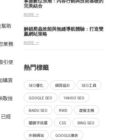
掌握數位浪潮：內容行銷與技術基礎的
完美結合
MORE →
能幫助
解鎖爬蟲效能與無縫導航體驗：打造雙
贏網站策略
MORE →
您業務
吸引使
熱門標籤
如購買
SEO優化
網頁設計
SEO工具
快取技
GOOGLE SEO
YAHOO SEO
BAIDU SEO
RWD
虛擬主機
 已經
關鍵字挑選
CSS
BING SEO
外銷網站
GOOGLE廣告