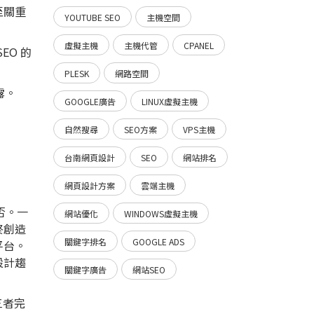
至關重
YOUTUBE SEO
主機空間
虛擬主機
主機代管
CPANEL
EO 的
PLESK
網路空間
露。
GOOGLE廣告
LINUX虛擬主機
自然搜尋
SEO方案
VPS主機
台南網頁設計
SEO
網站排名
網頁設計方案
雲端主機
否。一
網站優化
WINDOWS虛擬主機
終創造
關鍵字排名
GOOGLE ADS
平台。
設計趨
關鍵字廣告
網站SEO
三者完