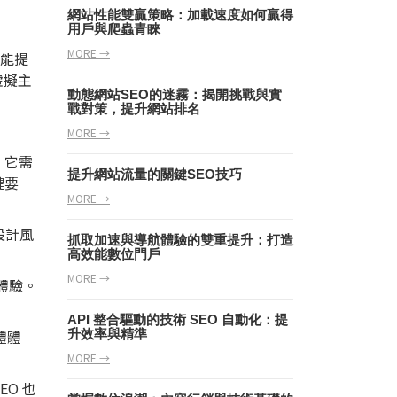
網站性能雙贏策略：加載速度如何贏得
用戶與爬蟲青睞
MORE →
僅能提
虛擬主
動態網站SEO的迷霧：揭開挑戰與實
戰對策，提升網站排名
MORE →
。它需
提升網站流量的關鍵SEO技巧
鍵要
MORE →
設計風
抓取加速與導航體驗的雙重提升：打造
高效能數位門戶
MORE →
體驗。
API 整合驅動的技術 SEO 自動化：提
體體
升效率與精準
MORE →
O 也