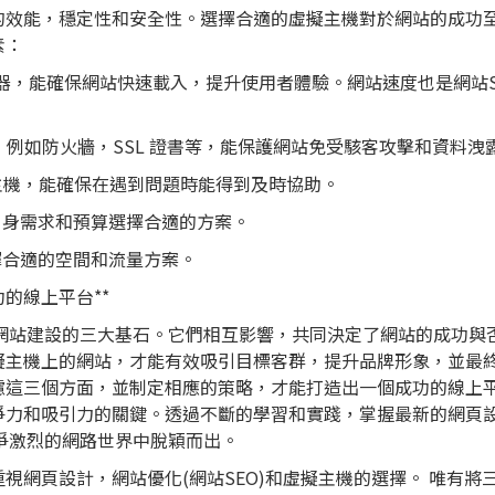
的效能，穩定性和安全性。選擇合適的虛擬主機對於網站的成功
素：
服器，能確保網站快速載入，提升使用者體驗。網站速度也是網站S
，例如防火牆，SSL 證書等，能保護網站免受駭客攻擊和資料洩
的虛擬主機，能確保在遇到問題時能得到及時協助。
自身需求和預算選擇合適的方案。
擇合適的空間和流量方案。
的線上平台**
機是網站建設的三大基石。它們相互影響，共同決定了網站的成功與
擬主機上的網站，才能有效吸引目標客群，提升品牌形象，並最
慮這三個方面，並制定相應的策略，才能打造出一個成功的線上
爭力和吸引力的關鍵。透過不斷的學習和實踐，掌握最新的網頁
競爭激烈的網路世界中脫穎而出。
視網頁設計，網站優化(網站SEO)和虛擬主機的選擇。 唯有將