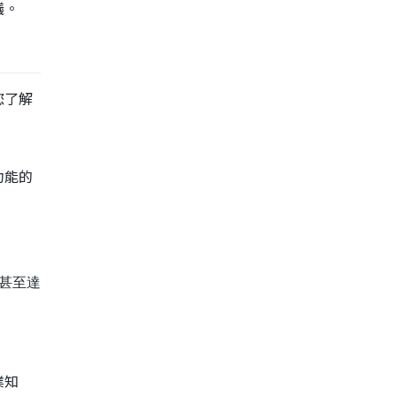
議。
您了解
功能的
元甚至達
業知