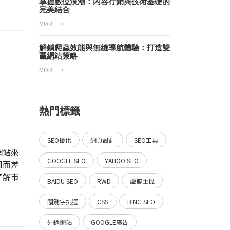
掌握數位浪潮：內容行銷與技術基礎的
完美結合
MORE →
解鎖爬蟲效能與無縫導航體驗：打造雙
贏網站策略
MORE →
熱門標籤
SEO優化
網頁設計
SEO工具
網站來
GOOGLE SEO
YAHOO SEO
同而差
了解市
BAIDU SEO
RWD
虛擬主機
關鍵字挑選
CSS
BING SEO
外銷網站
GOOGLE廣告